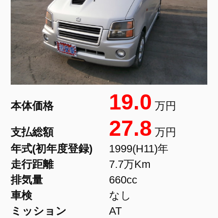
19.0
本体価格
万円
27.8
支払総額
万円
年式(初年度登録)
1999(H11)年
走行距離
7.7万Km
排気量
660cc
車検
なし
ミッション
AT