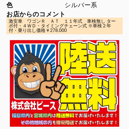
色
シルバー系
お店からのコメント
激安車 ワゴンＲ ＡＴ １１年式 車検無し ター
ボ付・４ＷＤ・タイミングチェーン式 ※車検２年
付・乗り出し価格￥278.000