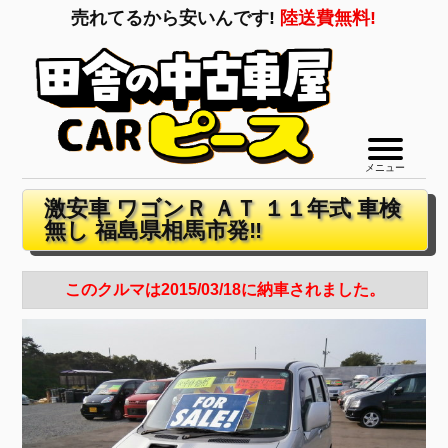
売れてるから安いんです!
陸送費無料!
メニュー
激安車 ワゴンＲ ＡＴ １１年式 車検
無し 福島県相馬市発‼
このクルマは2015/03/18に納車されました。