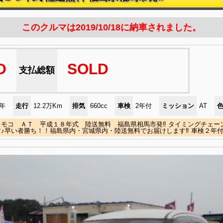
このクルマは2019/10/18に納車されました。
D
SOLD
支払総額
)年
走行
12.2万Km
排気
660cc
車検
2年付
ミッション
AT
 モコ ＡＴ 平成１８年式 陸送無料 福島県相馬市発‼ タイミングチェー
♪早い者勝ち！！福島県内・宮城県内・陸送無料でお届けします‼ 車検２年付・乗