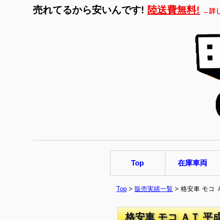
売れてるから安いんです!
陸送費無料!
←詳
Top
在庫車両
Top
>
販売実績一覧
> 格安車 モコ
格安車 モコ ＡＴ 平