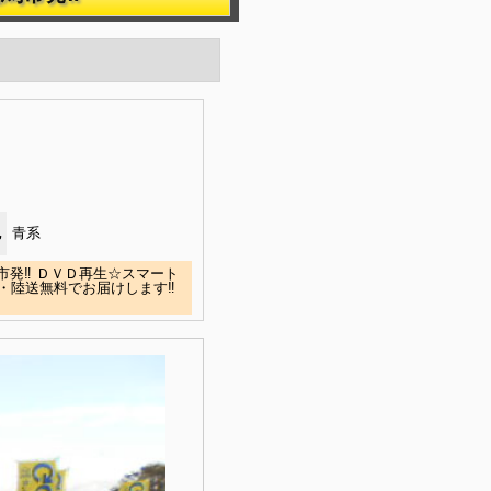
色
青系
発‼ ＤＶＤ再生☆スマート
・陸送無料でお届けします‼