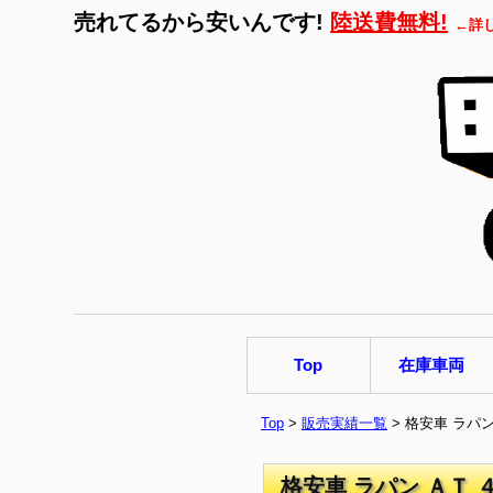
売れてるから安いんです!
陸送費無料!
←詳
Top
在庫車両
Top
>
販売実績一覧
> 格安車 ラパ
格安車 ラパン ＡＴ 