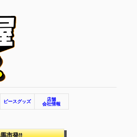
店舗
ピースグッズ
会社情報
相馬市発‼