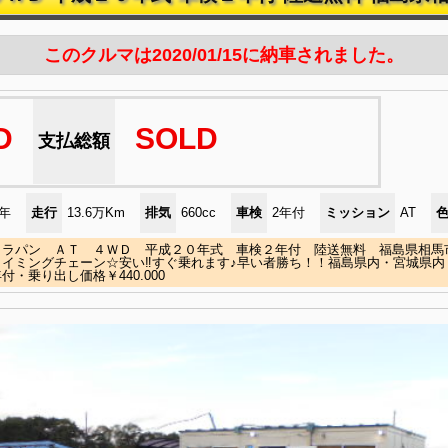
このクルマは2020/01/15に納車されました。
D
SOLD
支払総額
)年
走行
13.6万Km
排気
660cc
車検
2年付
ミッション
AT
 ラパン ＡＴ ４ＷＤ 平成２０年式 車検２年付 陸送無料 福島県相馬市
タイミングチェーン☆安い‼すぐ乗れます♪早い者勝ち！！福島県内・宮城県内
付・乗り出し価格￥440.000