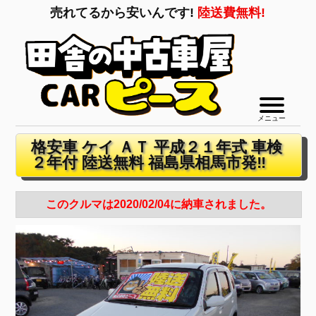
売れてるから安いんです!
陸送費無料!
メニュー
格安車 ケイ ＡＴ 平成２１年式 車検
２年付 陸送無料 福島県相馬市発‼
このクルマは2020/02/04に納車されました。