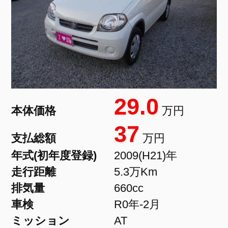
29.0
本体価格
万円
37
支払総額
万円
年式(初年度登録)
2009(H21)年
走行距離
5.3万Km
排気量
660cc
車検
R0年-2月
ミッション
AT