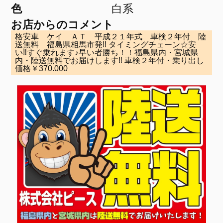
色
白系
お店からのコメント
格安車 ケイ ＡＴ 平成２１年式 車検２年付 陸
送無料 福島県相馬市発‼ タイミングチェーン☆安
い‼すぐ乗れます♪早い者勝ち！！福島県内・宮城県
内・陸送無料でお届けします‼ 車検２年付・乗り出し
価格￥370.000