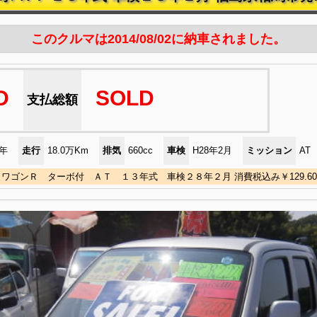
このクルマは2014/08/02に納車されました。
D
SOLD
支払総額
)年
走行
18.0万Km
排気
660cc
車検
H28年2月
ミッション
AT
ワゴンＲ ターボ付 ＡＴ １３年式 車検２８年２月 消費税込み￥129.60