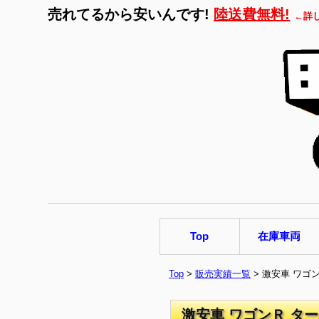
売れてるから安いんです!
陸送費無料!
←詳
Top
在庫車両
Top
>
販売実績一覧
> 激安車 ワゴ
激安車 ワゴンＲ ター