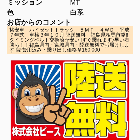
ミッション
MT
色
白系
お店からのコメント
格安車 ハイゼットトラック ５ＭＴ ４ＷＤ 平成
７年式 車検３年１０月 陸送無料 福島県相馬市発‼
タイミングベルト交換済☆安い‼すぐ乗れます♪早い者
勝ち！！福島県内・宮城県内・陸送無料でお届けしま
す‼諸費用込み・乗り出し価格￥160.000