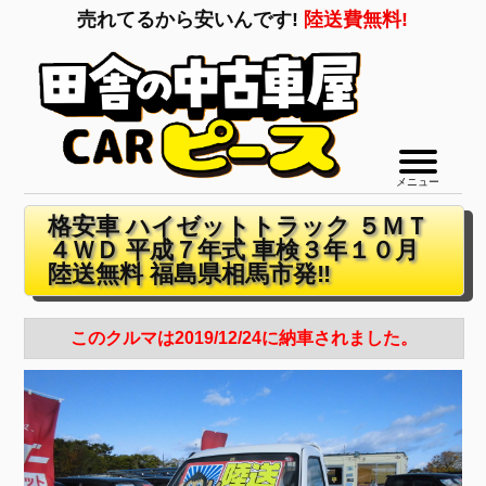
売れてるから安いんです!
陸送費無料!
メニュー
格安車 ハイゼットトラック ５ＭＴ
４ＷＤ 平成７年式 車検３年１０月
陸送無料 福島県相馬市発‼
このクルマは2019/12/24に納車されました。