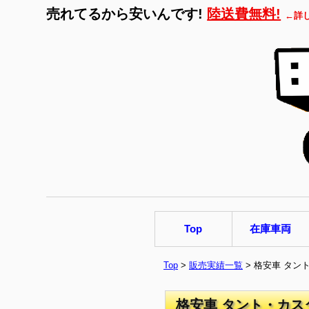
売れてるから安いんです!
陸送費無料!
←詳
Top
在庫車両
Top
>
販売実績一覧
> 格安車 タン
格安車 タント・カス