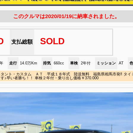
このクルマは2020/01/19に納車されました。
D
SOLD
支払総額
)年
走行
14.0万Km
排気
660cc
車検
2年付
ミッション
AT
 タント・カスタム ＡＴ 平成１８年式 陸送無料 福島県相馬市発‼ タイ
す♪早い者勝ち！！ 車検２年付・乗り出し価格￥370.000