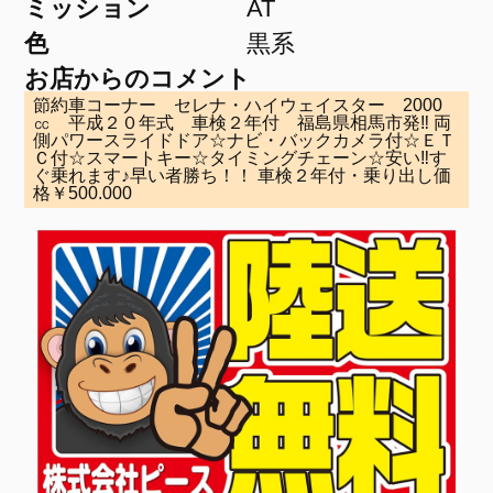
ミッション
AT
色
黒系
お店からのコメント
節約車コーナー セレナ・ハイウェイスター 2000
㏄ 平成２０年式 車検２年付 福島県相馬市発‼ 両
側パワースライドドア☆ナビ・バックカメラ付☆ＥＴ
Ｃ付☆スマートキー☆タイミングチェーン☆安い‼す
ぐ乗れます♪早い者勝ち！！ 車検２年付・乗り出し価
格￥500.000