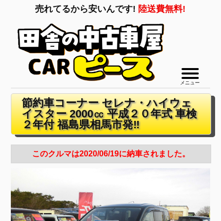
売れてるから安いんです!
陸送費無料!
メニュー
節約車コーナー セレナ・ハイウェ
イスター 2000㏄ 平成２０年式 車検
２年付 福島県相馬市発‼
このクルマは2020/06/19に納車されました。