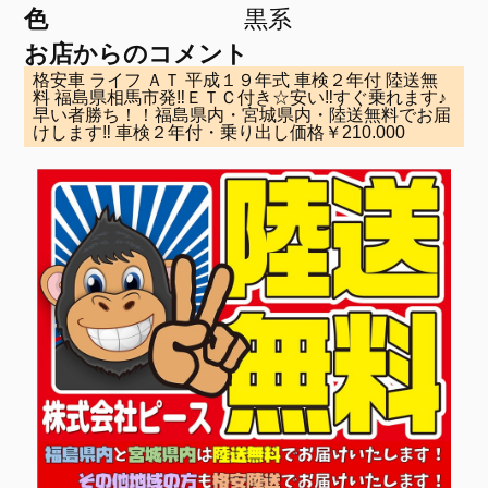
色
黒系
お店からのコメント
格安車 ライフ ＡＴ 平成１９年式 車検２年付 陸送無
料 福島県相馬市発‼ＥＴＣ付き☆安い‼すぐ乗れます♪
早い者勝ち！！福島県内・宮城県内・陸送無料でお届
けします‼ 車検２年付・乗り出し価格￥210.000