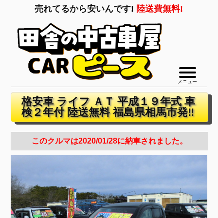
売れてるから安いんです!
陸送費無料!
メニュー
格安車 ライフ ＡＴ 平成１９年式 車
検２年付 陸送無料 福島県相馬市発‼
このクルマは2020/01/28に納車されました。