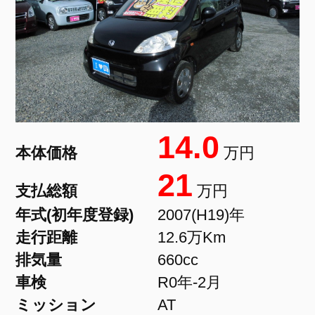
14.0
本体価格
万円
21
支払総額
万円
年式(初年度登録)
2007(H19)年
走行距離
12.6万Km
排気量
660cc
車検
R0年-2月
ミッション
AT