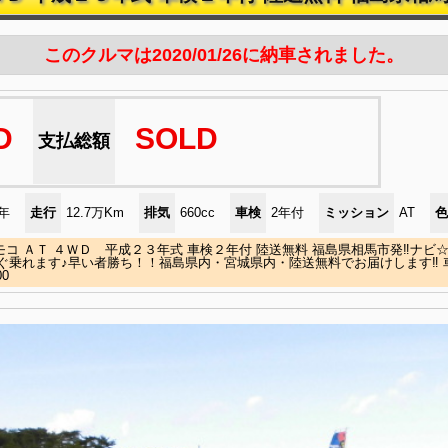
このクルマは2020/01/26に納車されました。
D
SOLD
支払総額
)年
走行
12.7万Km
排気
660cc
車検
2年付
ミッション
AT
色
モコ ＡＴ ４ＷＤ 平成２３年式 車検２年付 陸送無料 福島県相馬市発‼ナ
ぐ乗れます♪早い者勝ち！！福島県内・宮城県内・陸送無料でお届けします‼
00