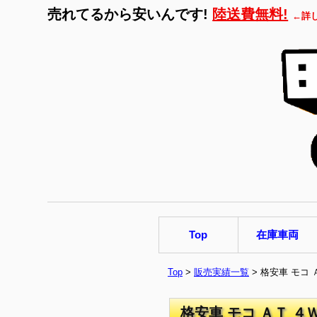
売れてるから安いんです!
陸送費無料!
←詳
Top
在庫車両
Top
>
販売実績一覧
> 格安車 モコ
格安車 モコ ＡＴ ４