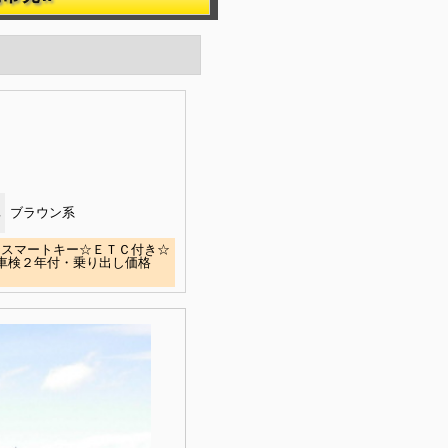
ブラウン系
ビ☆スマートキー☆ＥＴＣ付き☆
 車検２年付・乗り出し価格