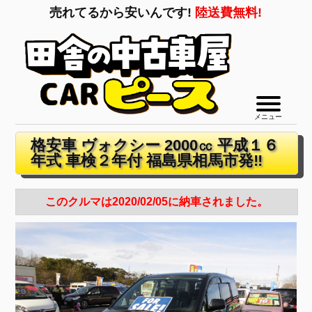
売れてるから安いんです!
陸送費無料!
メニュー
格安車 ヴォクシー 2000㏄ 平成１６
年式 車検２年付 福島県相馬市発‼
このクルマは2020/02/05に納車されました。