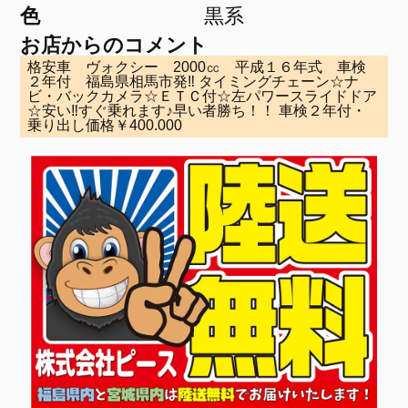
色
黒系
お店からのコメント
格安車 ヴォクシー 2000㏄ 平成１６年式 車検
２年付 福島県相馬市発‼ タイミングチェーン☆ナ
ビ・バックカメラ☆ＥＴＣ付☆左パワースライドドア
☆安い‼すぐ乗れます♪早い者勝ち！！ 車検２年付・
乗り出し価格￥400.000