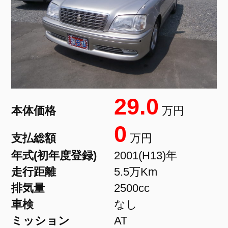
29.0
本体価格
万円
0
支払総額
万円
年式(初年度登録)
2001(H13)年
走行距離
5.5万Km
排気量
2500cc
車検
なし
ミッション
AT