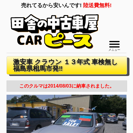
売れてるから安いんです!
陸送費無料!
メニュー
激安車 クラウン １３年式 車検無し
福島県相馬市発‼
このクルマは2014/08/03に納車されました。