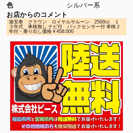
色
シルバー系
お店からのコメント
激安車 クラウン ロイヤルサルーン 2500cc １
３年式 車検無し ナビ付 バックセンサー付 車検２
年付・乗り出し価格￥458.000