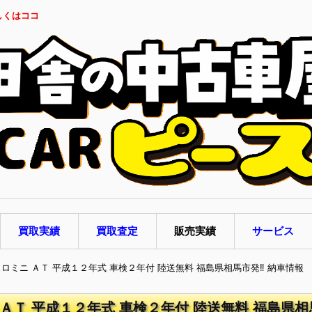
しくはココ
買取実績
買取査定
販売実績
サービス
ェロミニ ＡＴ 平成１２年式 車検２年付 陸送無料 福島県相馬市発‼ 納車情報
 ＡＴ 平成１２年式 車検２年付 陸送無料 福島県相