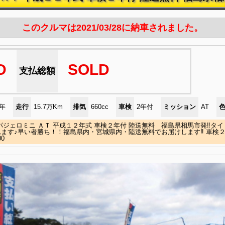
このクルマは2021/03/28に納車されました。
D
SOLD
支払総額
)年
走行
15.7万Km
排気
660cc
車検
2年付
ミッション
AT
パジェロミニ ＡＴ 平成１２年式 車検２年付 陸送無料 福島県相馬市発‼タ
れます♪早い者勝ち！！福島県内・宮城県内・陸送無料でお届けします‼ 車検
00