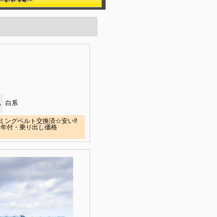
色
白系
イミングベルト交換済☆安い‼
２年付・乗り出し価格