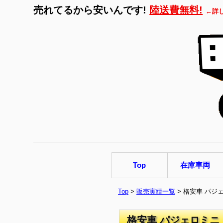
売れてるから安いんです!
陸送費無料!
←詳
Top
在庫車両
Top
>
販売実績一覧
> 格安車 パジ
格安車 パジェロミニ