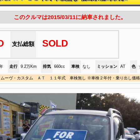
このクルマは2015/03/11に納車されました。
D
SOLD
支払総額
)年
走行
9.2万Km
排気
660cc
車検
なし
ミッション
AT
色
ムーヴ・カスタム ＡＴ １１年式 車検無し ※車検２年付・乗り出し価格￥19