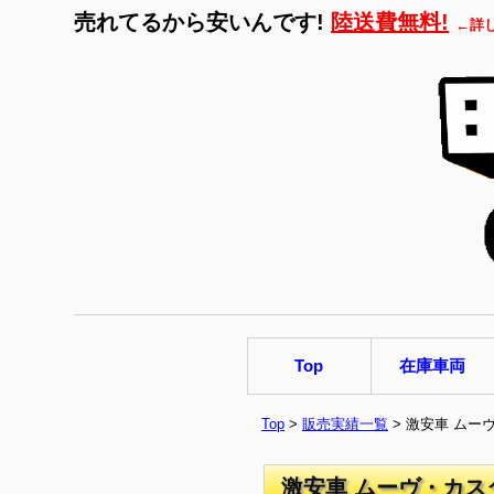
売れてるから安いんです!
陸送費無料!
←詳
Top
在庫車両
Top
>
販売実績一覧
> 激安車 ムー
激安車 ムーヴ・カス