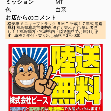
ミッション
MT
色
白系
お店からのコメント
格安車 ミニキャブトラック ５ＭＴ 平成１７年式 陸送
無料 福島県相馬市発‼安い‼すぐ乗れます♪早い者勝
ち！！福島県内・宮城県内・陸送無料でお届けしま
す‼ 車検２年付・乗り出し価格￥370.000