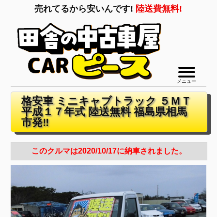
売れてるから安いんです!
陸送費無料!
メニュー
格安車 ミニキャブトラック ５ＭＴ
平成１７年式 陸送無料 福島県相馬
市発‼
このクルマは2020/10/17に納車されました。