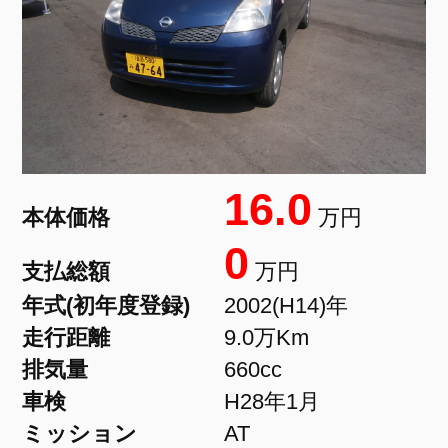
16.0
本体価格
万円
0
支払総額
万円
年式(初年度登録)
2002(H14)年
走行距離
9.0万Km
排気量
660cc
車検
H28年1月
ミッション
AT