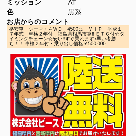
ミッション
AT
色
黒系
お店からのコメント
格安車 シーマ・４ＷＤ 4500㏄ ＶＩＰ 平成１
７年式 車検２年付 福島県相馬市発‼ ＥＴＣ付☆タ
イミングチェーン☆安い‼すぐ乗れます♪早い者勝
ち！！ 車検２年付・乗り出し価格￥500.000