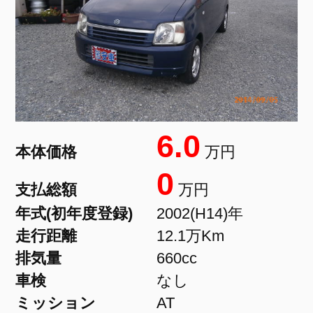
6.0
本体価格
万円
0
支払総額
万円
年式(初年度登録)
2002(H14)年
走行距離
12.1万Km
排気量
660cc
車検
なし
ミッション
AT