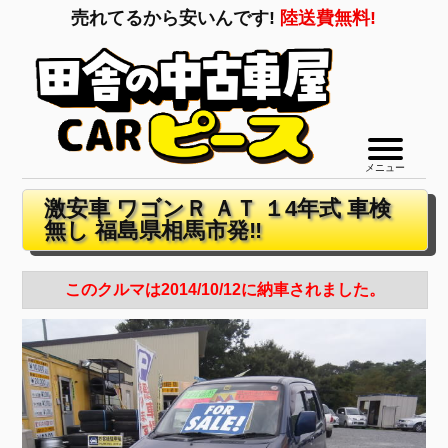
売れてるから安いんです!
陸送費無料!
メニュー
激安車 ワゴンＲ ＡＴ １4年式 車検
無し 福島県相馬市発‼
このクルマは2014/10/12に納車されました。