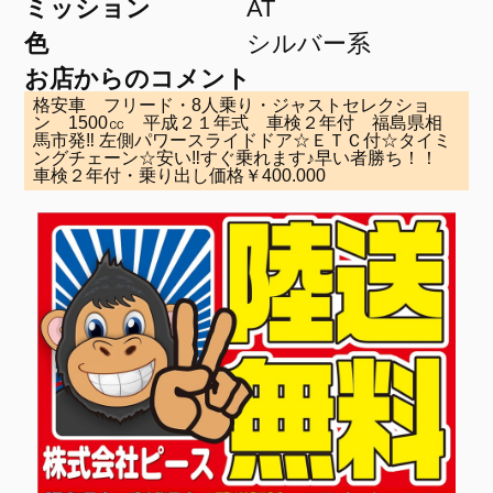
ミッション
AT
色
シルバー系
お店からのコメント
格安車 フリード・8人乗り・ジャストセレクショ
ン 1500㏄ 平成２１年式 車検２年付 福島県相
馬市発‼ 左側パワースライドドア☆ＥＴＣ付☆タイミ
ングチェーン☆安い‼すぐ乗れます♪早い者勝ち！！
車検２年付・乗り出し価格￥400.000