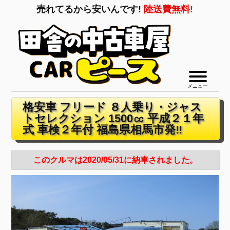
売れてるから安いんです!
陸送費無料!
メニュー
格安車 フリード ８人乗り・ジャス
トセレクション 1500㏄ 平成２１年
式 車検２年付 福島県相馬市発‼
このクルマは2020/05/31に納車されました。