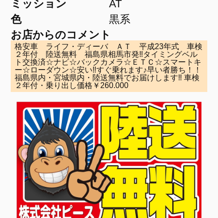
ミッション
AT
色
黒系
お店からのコメント
格安車 ライフ・ディーバ ＡＴ 平成23年式 車検
２年付 陸送無料 福島県相馬市発‼タイミングベル
ト交換済☆ナビ☆バックカメラ☆ＥＴＣ☆スマートキ
ー☆ローダウン☆安い‼すぐ乗れます♪早い者勝ち！！
福島県内・宮城県内・陸送無料でお届けします‼ 車検
２年付・乗り出し価格￥260.000