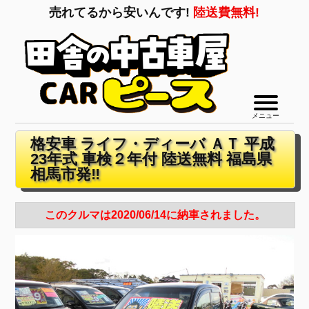
売れてるから安いんです!
陸送費無料!
メニュー
格安車 ライフ・ディーバ ＡＴ 平成
23年式 車検２年付 陸送無料 福島県
相馬市発‼
このクルマは2020/06/14に納車されました。