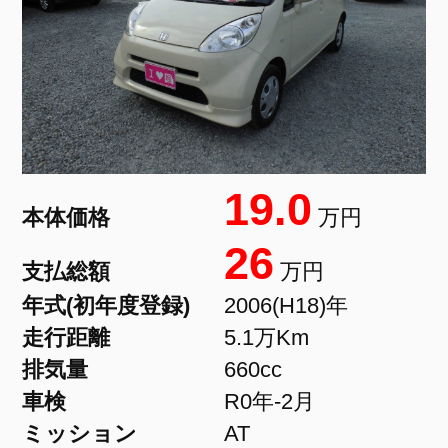
19.0
本体価格
万円
26
支払総額
万円
年式(初年度登録)
2006(H18)年
走行距離
5.1万Km
排気量
660cc
車検
R0年-2月
ミッション
AT