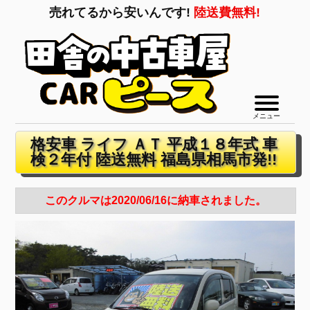
売れてるから安いんです!
陸送費無料!
メニュー
格安車 ライフ ＡＴ 平成１８年式 車
検２年付 陸送無料 福島県相馬市発!!
このクルマは2020/06/16に納車されました。