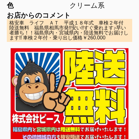
色
クリーム系
お店からのコメント
格安車 ライフ ＡＴ 平成１８年式 車検２年付
陸送無料 福島県相馬市発!!安い!!すぐ乗れます♪早い
者勝ち！！福島県内・宮城県内・陸送無料でお届けし
ます!! 車検２年付・乗り出し価格￥260.000