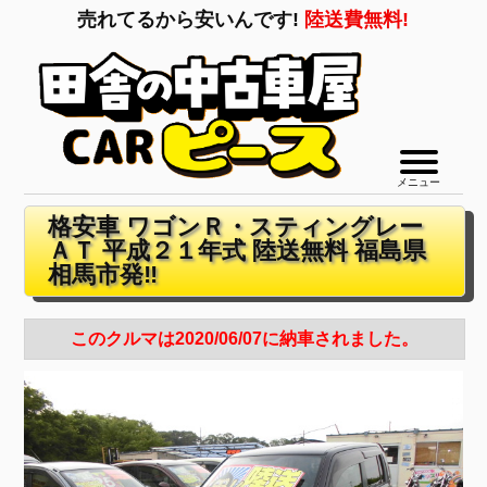
売れてるから安いんです!
陸送費無料!
メニュー
格安車 ワゴンＲ・スティングレー
ＡＴ 平成２１年式 陸送無料 福島県
相馬市発‼
このクルマは2020/06/07に納車されました。