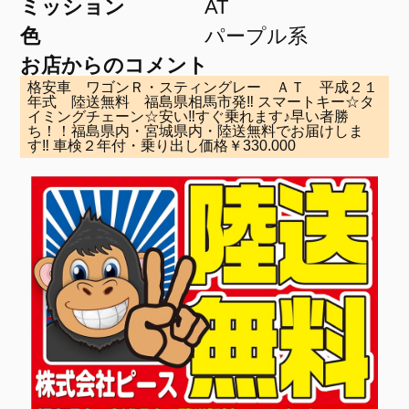
ミッション
AT
色
パープル系
お店からのコメント
格安車 ワゴンＲ・スティングレー ＡＴ 平成２１
年式 陸送無料 福島県相馬市発‼ スマートキー☆タ
イミングチェーン☆安い‼すぐ乗れます♪早い者勝
ち！！福島県内・宮城県内・陸送無料でお届けしま
す‼ 車検２年付・乗り出し価格￥330.000