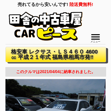
売れてるから安いんです!
陸送費無料!
メニュー
格安車 レクサス・ＬＳ４６０ 4600
㏄ 平成２１年式 福島県相馬市発‼
このクルマは2021/04/04に納車されました。