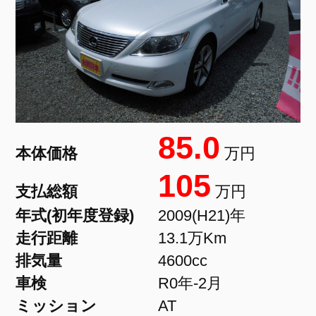
85.0
本体価格
万円
105
支払総額
万円
年式(初年度登録)
2009(H21)年
走行距離
13.1万Km
排気量
4600cc
車検
R0年-2月
ミッション
AT