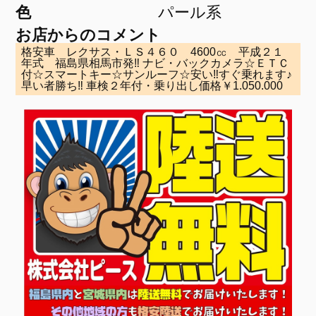
色
パール系
お店からのコメント
格安車 レクサス・ＬＳ４６０ 4600㏄ 平成２１
年式 福島県相馬市発‼ ナビ・バックカメラ☆ＥＴＣ
付☆スマートキー☆サンルーフ☆安い‼すぐ乗れます♪
早い者勝ち‼ 車検２年付・乗り出し価格￥1.050.000