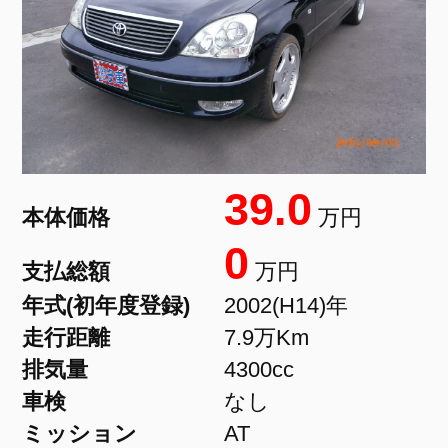
39.0
本体価格
万円
0
支払総額
万円
年式(初年度登録)
2002(H14)年
走行距離
7.9万Km
排気量
4300cc
車検
なし
ミッション
AT