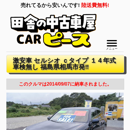
売れてるから安いんです!
陸送費無料!
メニュー
激安車 セルシオ ｃタイプ １４年式
車検無し 福島県相馬市発‼
このクルマは2014/09/07に納車されました。