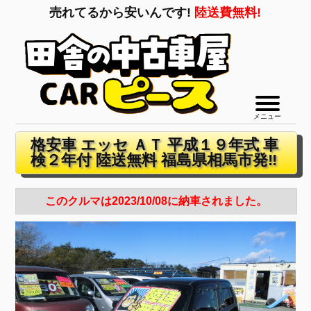
売れてるから安いんです!
陸送費無料!
メニュー
格安車 エッセ ＡＴ 平成１９年式 車
検２年付 陸送無料 福島県相馬市発‼
このクルマは2023/10/08に納車されました。