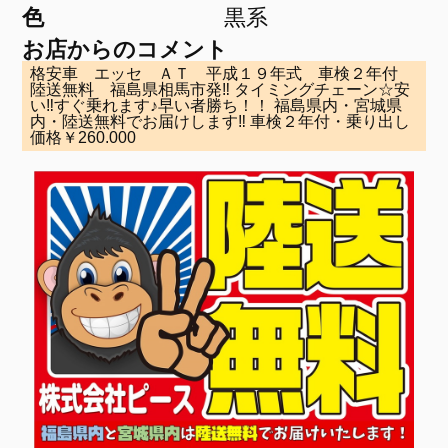
色
黒系
お店からのコメント
格安車 エッセ ＡＴ 平成１９年式 車検２年付
陸送無料 福島県相馬市発‼ タイミングチェーン☆安
い‼すぐ乗れます♪早い者勝ち！！ 福島県内・宮城県
内・陸送無料でお届けします‼ 車検２年付・乗り出し
価格￥260.000