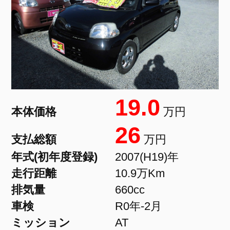
19.0
本体価格
万円
26
支払総額
万円
年式(初年度登録)
2007(H19)年
走行距離
10.9万Km
排気量
660cc
車検
R0年-2月
ミッション
AT