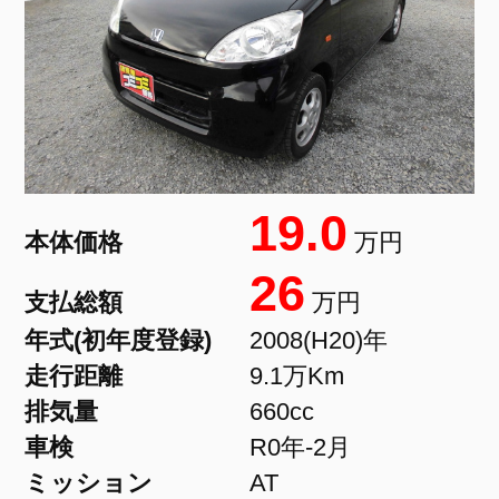
19.0
本体価格
万円
26
支払総額
万円
年式(初年度登録)
2008(H20)年
走行距離
9.1万Km
排気量
660cc
車検
R0年-2月
ミッション
AT