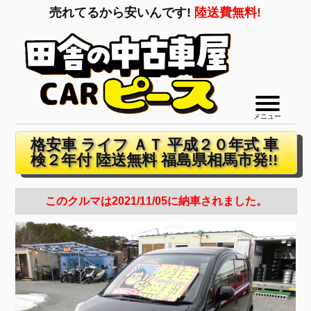
売れてるから安いんです!
陸送費無料!
メニュー
格安車 ライフ ＡＴ 平成２０年式 車
検２年付 陸送無料 福島県相馬市発!!
このクルマは2021/11/05に納車されました。