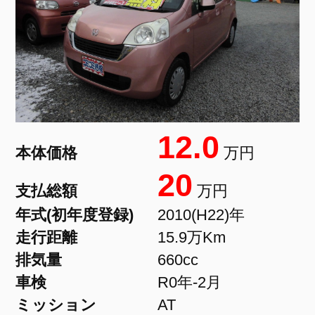
12.0
本体価格
万円
20
支払総額
万円
年式(初年度登録)
2010(H22)年
走行距離
15.9万Km
排気量
660cc
車検
R0年-2月
ミッション
AT