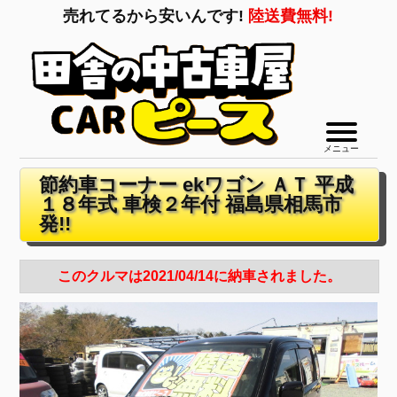
売れてるから安いんです!
陸送費無料!
メニュー
節約車コーナー ekワゴン ＡＴ 平成
１８年式 車検２年付 福島県相馬市
発!!
このクルマは2021/04/14に納車されました。