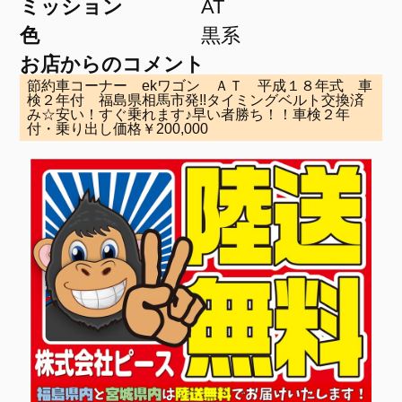
ミッション
AT
色
黒系
お店からのコメント
節約車コーナー ekワゴン ＡＴ 平成１８年式 車
検２年付 福島県相馬市発!!タイミングベルト交換済
み☆安い！すぐ乗れます♪早い者勝ち！！車検２年
付・乗り出し価格￥200,000