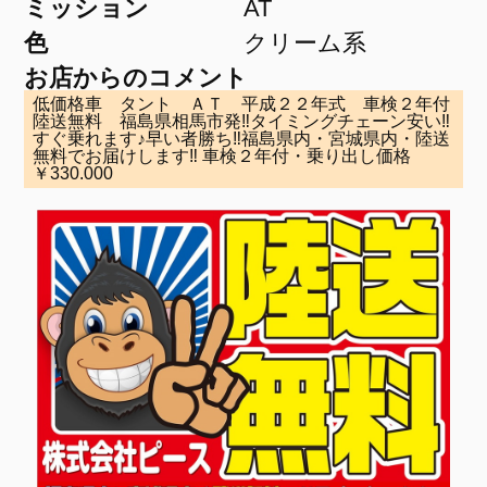
ミッション
AT
色
クリーム系
お店からのコメント
低価格車 タント ＡＴ 平成２２年式 車検２年付
陸送無料 福島県相馬市発‼タイミングチェーン安い‼
すぐ乗れます♪早い者勝ち‼福島県内・宮城県内・陸送
無料でお届けします‼ 車検２年付・乗り出し価格
￥330.000