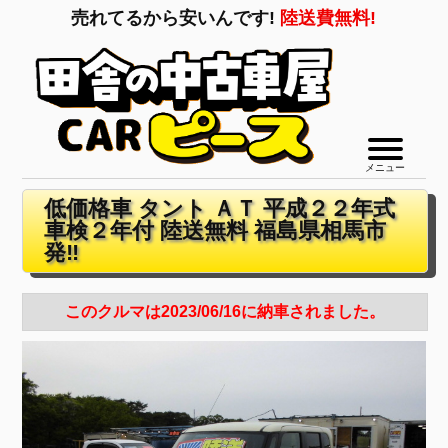
売れてるから安いんです!
陸送費無料!
メニュー
低価格車 タント ＡＴ 平成２２年式
車検２年付 陸送無料 福島県相馬市
発‼
このクルマは2023/06/16に納車されました。