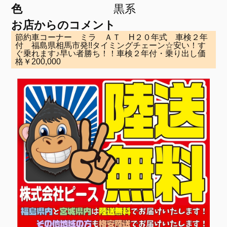
色
黒系
お店からのコメント
節約車コーナー ミラ ＡＴ H２０年式 車検２年
付 福島県相馬市発!!タイミングチェーン☆安い！す
ぐ乗れます♪早い者勝ち！！車検２年付・乗り出し価
格￥200,000