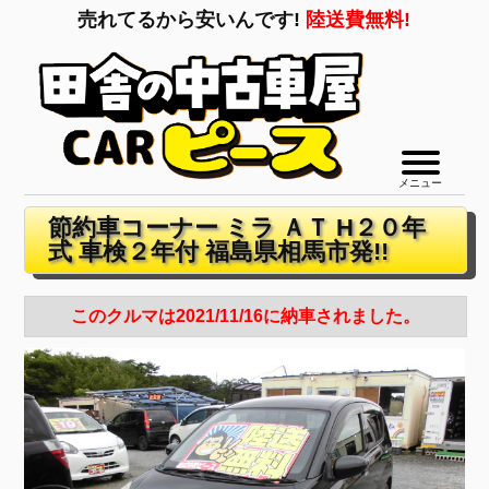
売れてるから安いんです!
陸送費無料!
メニュー
節約車コーナー ミラ ＡＴ H２０年
式 車検２年付 福島県相馬市発!!
このクルマは2021/11/16に納車されました。