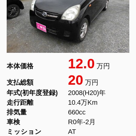
12.0
本体価格
万円
20
支払総額
万円
年式(初年度登録)
2008(H20)年
走行距離
10.4万Km
排気量
660cc
車検
R0年-2月
ミッション
AT