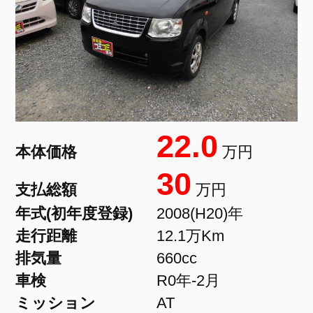
22.0
本体価格
万円
30
支払総額
万円
年式(初年度登録)
2008(H20)年
走行距離
12.1万Km
排気量
660cc
車検
R0年-2月
ミッション
AT