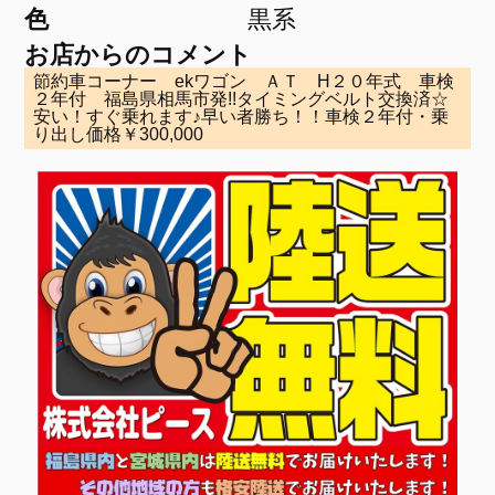
色
黒系
お店からのコメント
節約車コーナー ekワゴン ＡＴ H２０年式 車検
２年付 福島県相馬市発!!タイミングベルト交換済☆
安い！すぐ乗れます♪早い者勝ち！！車検２年付・乗
り出し価格￥300,000