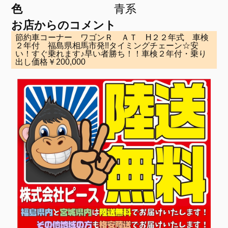
色
青系
お店からのコメント
節約車コーナー ワゴンＲ ＡＴ H２２年式 車検
２年付 福島県相馬市発!!タイミングチェーン☆安
い！すぐ乗れます♪早い者勝ち！！車検２年付・乗り
出し価格￥200,000