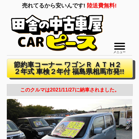
売れてるから安いんです!
陸送費無料!
メニュー
節約車コーナー ワゴンＲ ＡＴ H２
２年式 車検２年付 福島県相馬市発!!
このクルマは2021/11/27に納車されました。