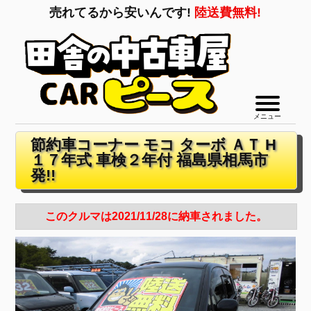
売れてるから安いんです!
陸送費無料!
メニュー
節約車コーナー モコ ターボ ＡＴ H
１７年式 車検２年付 福島県相馬市
発!!
このクルマは2021/11/28に納車されました。