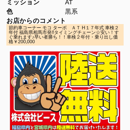
ミッション
AT
色
黒系
お店からのコメント
節約車コーナー モコ ターボ ＡＴ H１７年式 車検２
年付 福島県相馬市発!!タイミングチェーン☆安い！す
ぐ乗れます♪早い者勝ち！！車検２年付・乗り出し価
格￥200,000