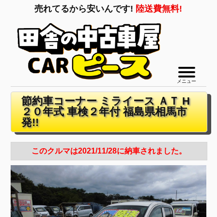
売れてるから安いんです!
陸送費無料!
メニュー
節約車コーナー ミライース ＡＴ H
２０年式 車検２年付 福島県相馬市
発!!
このクルマは2021/11/28に納車されました。