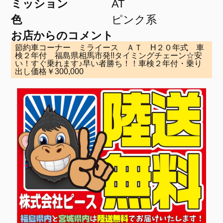
ミッション
AT
色
ピンク系
お店からのコメント
節約車コーナー ミライース ＡＴ H２０年式 車
検２年付 福島県相馬市発!!タイミングチェーン☆安
い！すぐ乗れます♪早い者勝ち！！車検２年付・乗り
出し価格￥300,000