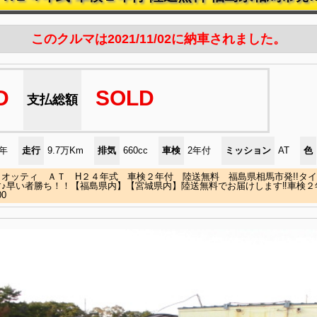
このクルマは2021/11/02に納車されました。
D
SOLD
支払総額
)年
走行
9.7万Km
排気
660cc
車検
2年付
ミッション
AT
色
 オッティ ＡＴ H２４年式 車検２年付 陸送無料 福島県相馬市発!!タ
す♪早い者勝ち！！【福島県内】【宮城県内】陸送無料でお届けします‼車検２
00