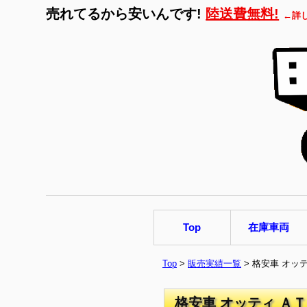
売れてるから安いんです!
陸送費無料!
←詳
Top
在庫車両
Top
>
販売実績一覧
> 格安車 オッ
格安車 オッティ ＡＴ