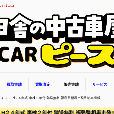
しくはココ
買取実績
買取査定
販売実績
サービス
ティ ＡＴ H２４年式 車検２年付 陸送無料 福島県相馬市発!! 納車情報
 H２４年式 車検２年付 陸送無料 福島県相馬市発!