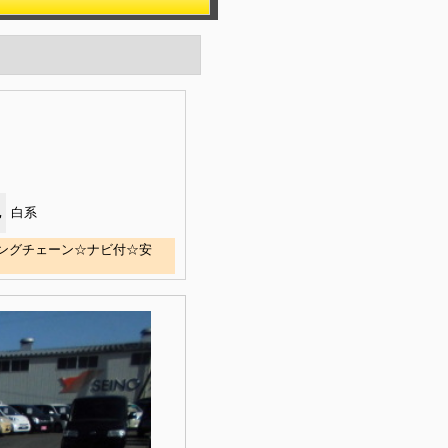
色
白系
ミングチェーン☆ナビ付☆安