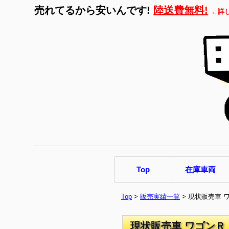
売れてるから安いんです!
陸送費無料!
←詳
Top
在庫車両
Top
>
販売実績一覧
> 現状販売車 
現状販売車 ワゴンＲ 