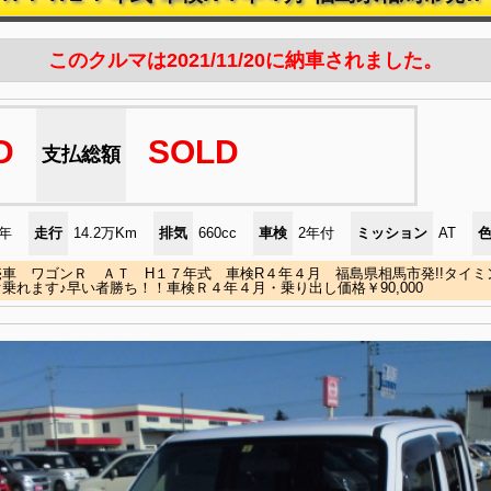
このクルマは2021/11/20に納車されました。
D
SOLD
支払総額
)年
走行
14.2万Km
排気
660cc
車検
2年付
ミッション
AT
車 ワゴンＲ ＡＴ H１７年式 車検R４年４月 福島県相馬市発!!タイ
乗れます♪早い者勝ち！！車検Ｒ４年４月・乗り出し価格￥90,000