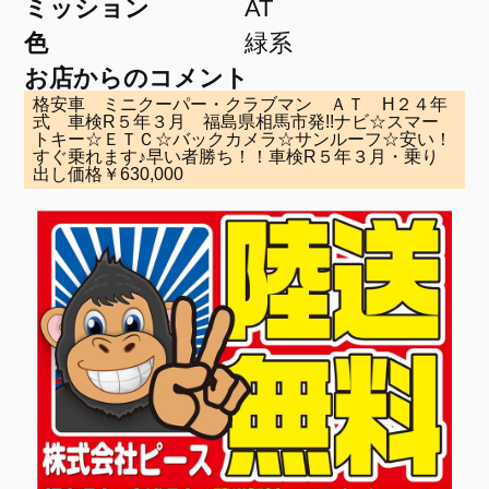
ミッション
AT
色
緑系
お店からのコメント
格安車 ミニクーパー・クラブマン ＡＴ H２４年
式 車検R５年３月 福島県相馬市発!!ナビ☆スマー
トキー☆ＥＴＣ☆バックカメラ☆サンルーフ☆安い！
すぐ乗れます♪早い者勝ち！！車検R５年３月・乗り
出し価格￥630,000