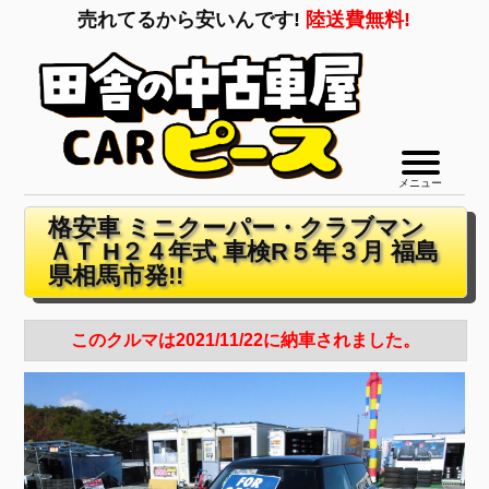
売れてるから安いんです!
陸送費無料!
メニュー
格安車 ミニクーパー・クラブマン
ＡＴ H２４年式 車検R５年３月 福島
県相馬市発!!
このクルマは2021/11/22に納車されました。