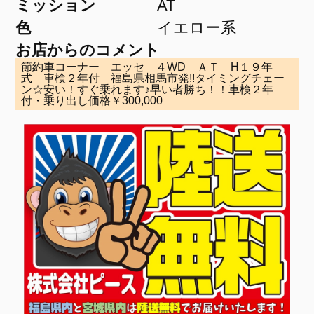
ミッション
AT
色
イエロー系
お店からのコメント
節約車コーナー エッセ ４WD ＡＴ H１９年
式 車検２年付 福島県相馬市発!!タイミングチェー
ン☆安い！すぐ乗れます♪早い者勝ち！！車検２年
付・乗り出し価格￥300,000