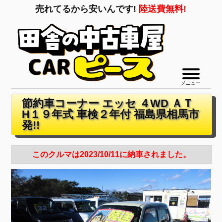
売れてるから安いんです!
陸送費無料!
メニュー
節約車コーナー エッセ ４WD ＡＴ
H１９年式 車検２年付 福島県相馬市
発!!
このクルマは2023/10/11に納車されました。