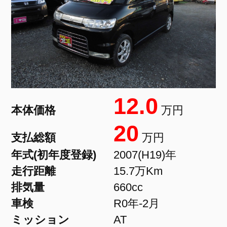
12.0
本体価格
万円
20
支払総額
万円
年式(初年度登録)
2007(H19)年
走行距離
15.7万Km
排気量
660cc
車検
R0年-2月
ミッション
AT