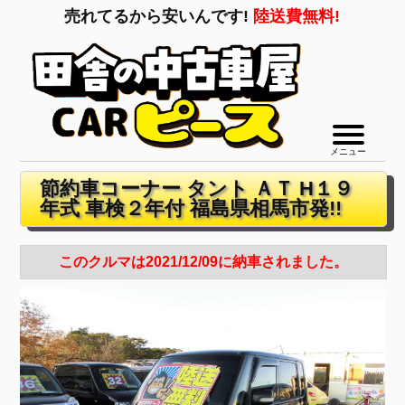
売れてるから安いんです!
陸送費無料!
メニュー
節約車コーナー タント ＡＴ H１９
年式 車検２年付 福島県相馬市発!!
このクルマは2021/12/09に納車されました。