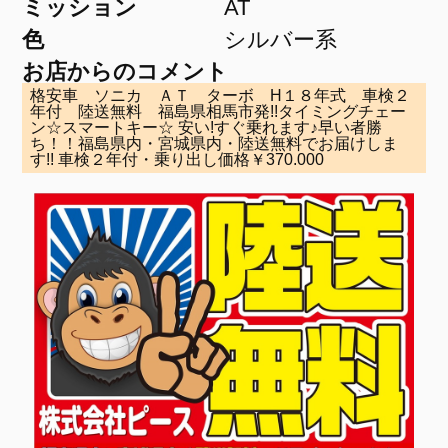
ミッション
AT
色
シルバー系
お店からのコメント
格安車 ソニカ ＡＴ ターボ H１８年式 車検２
年付 陸送無料 福島県相馬市発!!タイミングチェー
ン☆スマートキー☆ 安い!すぐ乗れます♪早い者勝
ち！！福島県内・宮城県内・陸送無料でお届けしま
す!! 車検２年付・乗り出し価格￥370.000