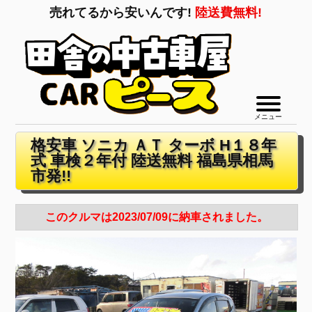
売れてるから安いんです!
陸送費無料!
メニュー
格安車 ソニカ ＡＴ ターボ H１８年
式 車検２年付 陸送無料 福島県相馬
市発!!
このクルマは2023/07/09に納車されました。