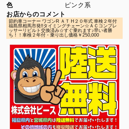
色
ピンク系
お店からのコメント
節約車コーナー ワゴンR ＡＴ H２０年式 車検２年付
福島県相馬市発!!タイミングチェーン☆ＡＣコンプレ
ッサーリビルト交換済み☆すぐ乗れます♪早い者勝
ち！！車検２年付・乗り出し価格￥250,000