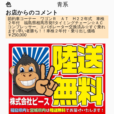
色
青系
お店からのコメント
節約車コーナー ワゴンＲ ＡＴ H２２年式 車検
２年付 福島県相馬市発!!タイミングチェーン☆ＡＣ
コンプレッサー、エバポレーター交換済み☆すぐ乗れ
ます♪早い者勝ち！！車検２年付・乗り出し価格
￥250,000