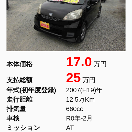
17.0
本体価格
万円
25
支払総額
万円
年式(初年度登録)
2007(H19)年
走行距離
12.5万Km
排気量
660cc
車検
R0年-2月
ミッション
AT