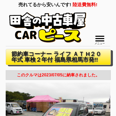
売れてるから安いんです!
陸送費無料!
メニュー
節約車コーナー ライフ ＡＴ H２０
年式 車検２年付 福島県相馬市発!!
このクルマは2023/07/05に納車されました。