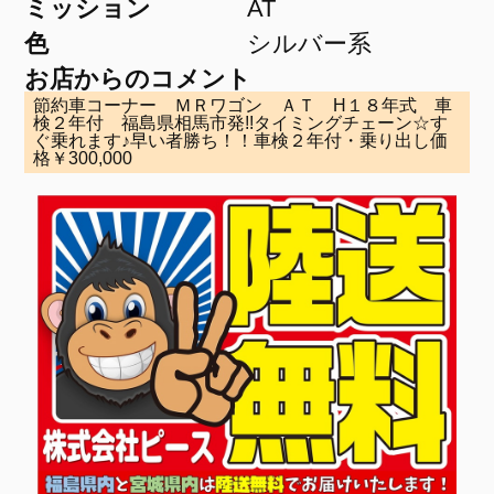
ミッション
AT
色
シルバー系
お店からのコメント
節約車コーナー ＭＲワゴン ＡＴ H１８年式 車
検２年付 福島県相馬市発!!タイミングチェーン☆す
ぐ乗れます♪早い者勝ち！！車検２年付・乗り出し価
格￥300,000