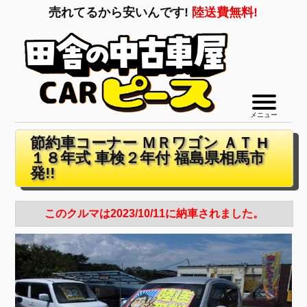
売れてるから安いんです!
陸送費無料!
メニュー
節約車コーナー ＭＲワゴン ＡＴ H
１８年式 車検２年付 福島県相馬市
発!!
このクルマは2023/10/11に納車されました。