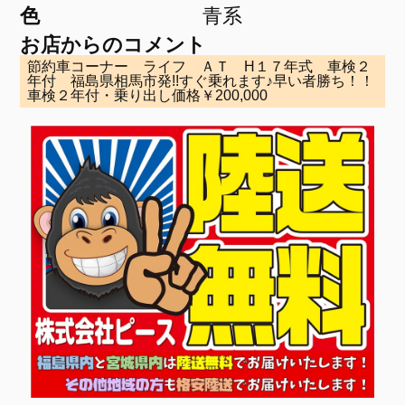
色
青系
お店からのコメント
節約車コーナー ライフ ＡＴ H１７年式 車検２
年付 福島県相馬市発!!すぐ乗れます♪早い者勝ち！！
車検２年付・乗り出し価格￥200,000