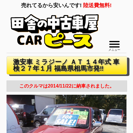
売れてるから安いんです!
陸送費無料!
メニュー
激安車 ミラジーノ ＡＴ １４年式 車
検２７年１月 福島県相馬市発‼
このクルマは2014/11/22に納車されました。