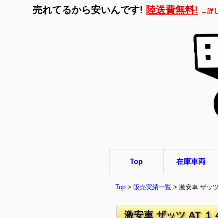
売れてるから安いんです!
陸送費無料!
←詳
Top
在庫車両
Top
>
販売実績一覧
> 激安車 ザッ
激安車 ザッツ AT 