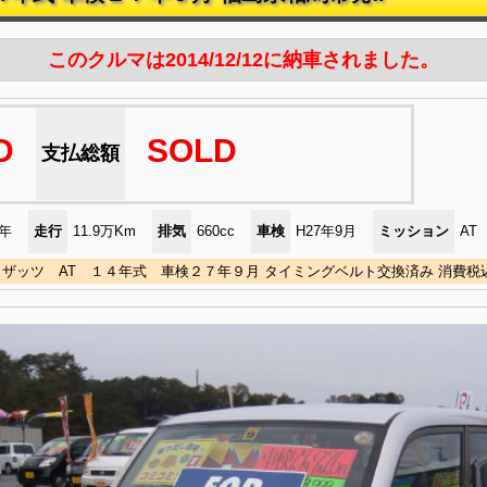
このクルマは2014/12/12に納車されました。
D
SOLD
支払総額
)年
走行
11.9万Km
排気
660cc
車検
H27年9月
ミッション
AT
ザッツ AT １４年式 車検２７年９月 タイミングベルト交換済み 消費税込み￥