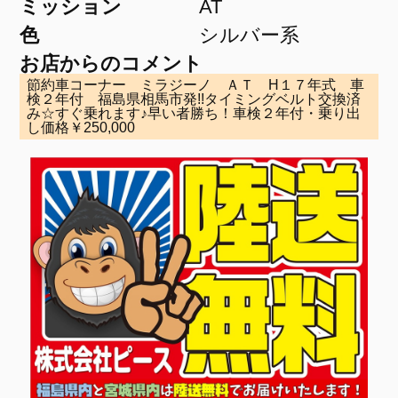
ミッション
AT
色
シルバー系
お店からのコメント
節約車コーナー ミラジーノ ＡＴ H１７年式 車
検２年付 福島県相馬市発!!タイミングベルト交換済
み☆すぐ乗れます♪早い者勝ち！車検２年付・乗り出
し価格￥250,000