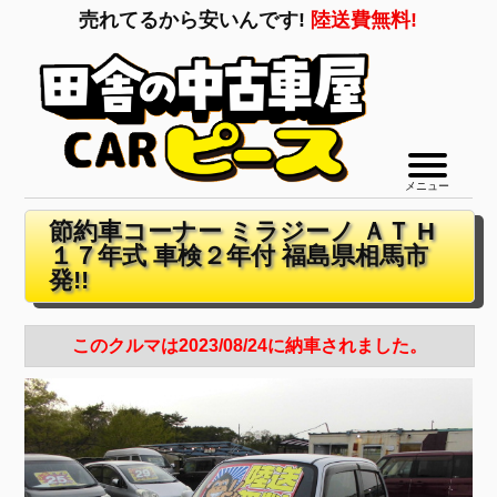
売れてるから安いんです!
陸送費無料!
メニュー
節約車コーナー ミラジーノ ＡＴ H
１７年式 車検２年付 福島県相馬市
発!!
このクルマは2023/08/24に納車されました。