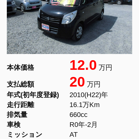
12.0
本体価格
万円
20
支払総額
万円
年式(初年度登録)
2010(H22)年
走行距離
16.1万Km
排気量
660cc
車検
R0年-2月
ミッション
AT