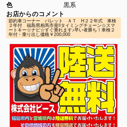
色
黒系
お店からのコメント
節約車コーナー パレット ＡＴ H２２年式 車検
２年付 福島県相馬市発!!タイミングチェーン☆スマ
ートキー☆ナビ☆すぐ乗れます♪早い者勝ち！車検２
年付・乗り出し価格￥200,000