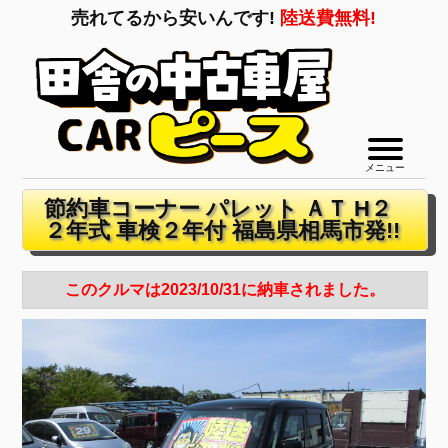
売れてるから安いんです!
陸送費無料!
メニュー
節約車コーナー パレット ＡＴ H２
２年式 車検２年付 福島県相馬市発!!
このクルマは2023/10/31に納車されました。