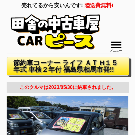
売れてるから安いんです!
陸送費無料!
メニュー
節約車コーナー ライフ ＡＴ H１５
年式 車検２年付 福島県相馬市発!!
このクルマは2023/05/30に納車されました。